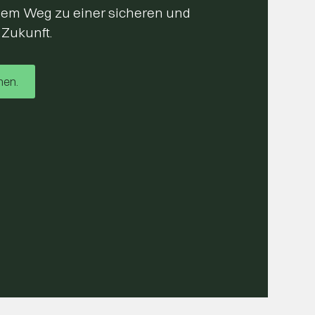
 dem Weg zu einer sicheren und
n Zukunft.
nen.