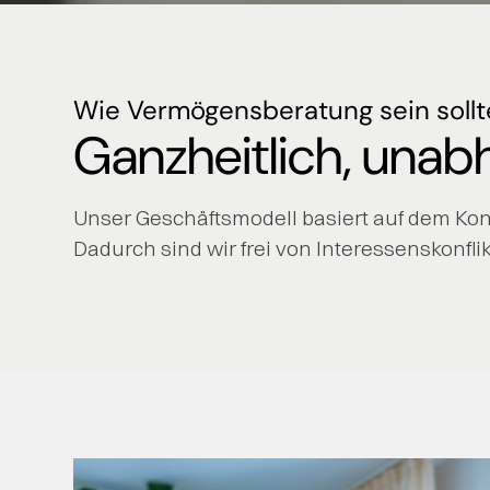
Slide 3 of 3.
Wie Vermögensberatung sein sollt
Ganzheitlich, unab
Unser Geschäftsmodell basiert auf dem Ko
Dadurch sind wir frei von Interessenskonfl