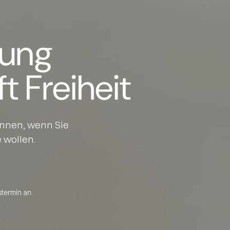
tung
ft Freiheit
önnen, wenn Sie
 wollen.
stermin an.