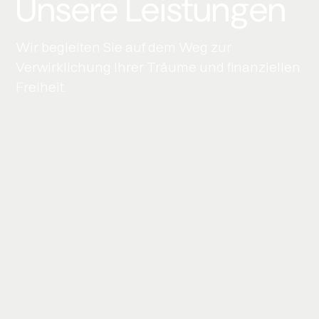
Unsere Leistungen
Wir begleiten Sie auf dem Weg zur
Verwirklichung Ihrer Träume und finanziellen
Freiheit.
Ganzheitlich und in
Ihrem Interesse
Um Ihre Ziele optimal zu erreichen,
betrachten wir vier zentrale Aspekte Ihres
Lebens: