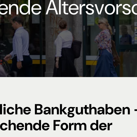
ende Altersvors
sliche Bankguthaben 
ichende Form der