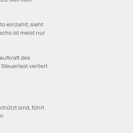
o einzahlt, sieht
chs ist meist nur
Kaufkraft des
Steuerlast verliert
hützt sind, führt
en