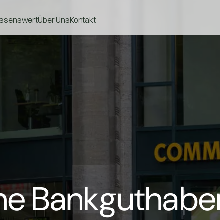
ssenswert
Über Uns
Kontakt
che Bankguthabe