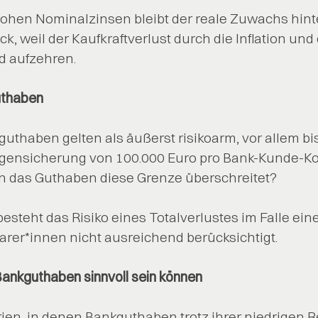
v hohen Nominalzinsen bleibt der reale Zuwachs hint
, weil der Kaufkraftverlust durch die Inflation un
d aufzehren.
uthaben
uthaben gelten als äußerst risikoarm, vor allem bis
lagensicherung von 100.000 Euro pro Bank-Kunde-K
n das Guthaben diese Grenze überschreitet?
besteht das Risiko eines Totalverlustes im Falle eine
arer*innen nicht ausreichend berücksichtigt.
nkguthaben sinnvoll sein können
rien, in denen Bankguthaben trotz ihrer niedrigen R