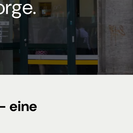
orge.
– eine