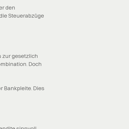
er den
d die Steuerabzüge
 zur gesetzlich
ombination. Doch
r Bankpleite. Dies
endite sinnvoll