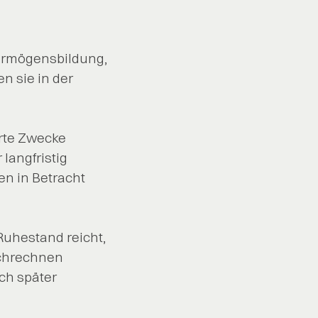
Vermögensbildung,
en sie in der
erte Zwecke
langfristig
en in Betracht
uhestand reicht,
rchrechnen
ich später