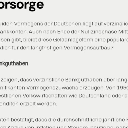
orsorge
uiden Vermögens der Deutschen liegt auf verzinsli
ankkonten. Auch nach Ende der Nullzinsphase Mitte
nsen gibt, bleibt diese Geldanlageform eine populä
irklich für den langfristigen Vermögensaufbau?
Bankguthaben
 zeigen, dass verzinsliche Bankguthaben über lan
gnifikanten Vermögenszuwachs erzeugen. Von 1950
stlichen Volkswirtschaften wie Deutschland oder 
nditen erzielt werden.
Daten bestätigt, dass die durchschnittliche jährliche
h Abzug von Inflation und Steuern, häufig bei nah