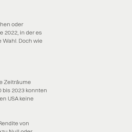
chen oder
 2022, in der es
re Wahl. Doch wie
ge Zeiträume
 bis 2023 konnten
den USA keine
 Rendite von
ezu Null oder