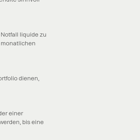
otfall liquide zu
r monatlichen
rtfolio dienen,
der einer
werden, bis eine