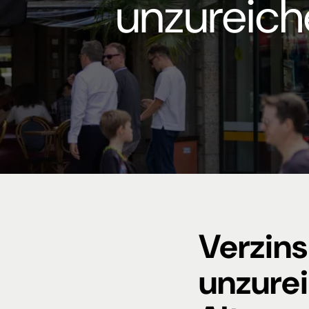
unzureich
Verzin
unzure